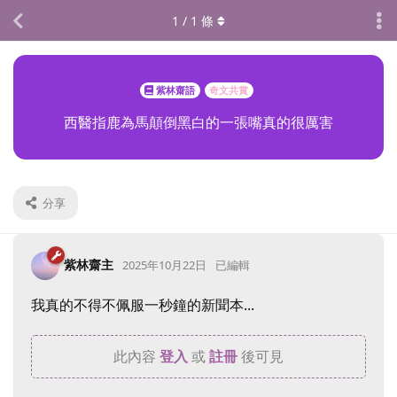
1
/
1
條
紫林齋語
奇文共賞
西醫指鹿為馬顛倒黑白的一張嘴真的很厲害
分享
紫林齋主
2025年10月22日
已編輯
我真的不得不佩服一秒鐘的新聞本...
此內容
登入
或
註冊
後可見