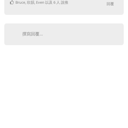
Bruce
,
欣韻
,
Even
以及
6
人
說推
回覆
撰寫回覆...