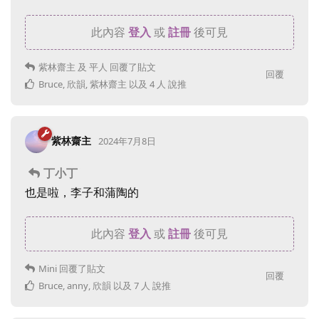
此內容
登入
或
註冊
後可見
紫林齋主
及
平人
回覆了貼文
回覆
Bruce
,
欣韻
,
紫林齋主
以及
4
人
說推
紫林齋主
2024年7月8日
丁小丁
也是啦，李子和蒲陶的
此內容
登入
或
註冊
後可見
Mini
回覆了貼文
回覆
Bruce
,
anny
,
欣韻
以及
7
人
說推