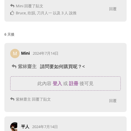
Mini
回覆了貼文
回覆
Bruce
,
欣韻
,
刀月人一
以及
3
人
說推
6 天
後
Mini
M
2024年7月14日
紫林齋主
請問要如何購買呢？<
此內容
登入
或
註冊
後可見
紫林齋主
回覆了貼文
回覆
平人
2024年7月14日