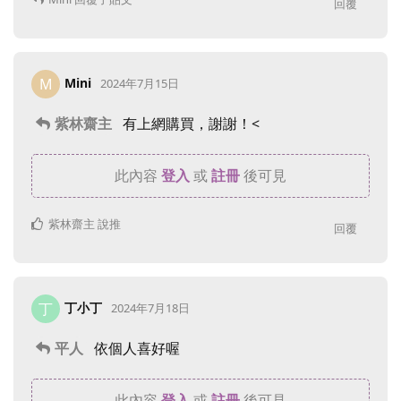
回覆
Mini
M
2024年7月15日
紫林齋主
有上網購買，謝謝！<
此內容
登入
或
註冊
後可見
紫林齋主
說推
回覆
丁小丁
丁
2024年7月18日
平人
依個人喜好喔
此內容
登入
或
註冊
後可見