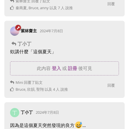
紫林齋主
回覆了貼文
回覆
秦商夏
,
Bruce
,
anny
以及
7
人
說推
紫林齋主
2024年7月8日
丁小丁
欸講什麼「這個夏天」
此內容
登入
或
註冊
後可見
Mini
回覆了貼文
回覆
Bruce
,
欣韻
,
聖翔
以及
4
人
說推
丁小丁
丁
2024年7月8日
因為是這個夏天突然發現的良方
...