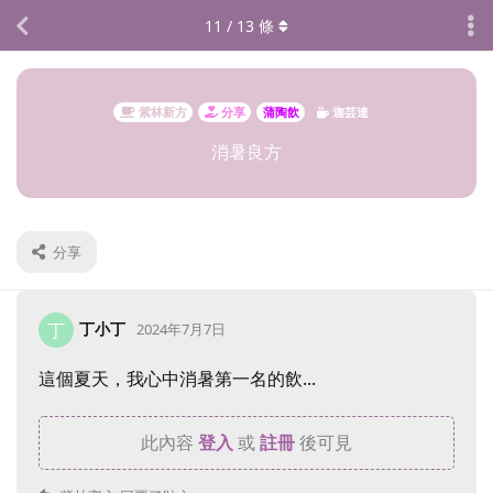
11
/
13
條
紫林新方
分享
蒲陶飲
迦芸達
消暑良方
分享
丁小丁
丁
2024年7月7日
這個夏天，我心中消暑第一名的飲...
此內容
登入
或
註冊
後可見