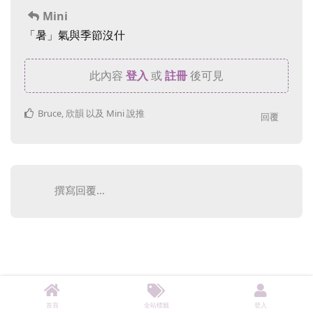
Mini
「暑」氣與季節沒什
此內容
登入
或
註冊
後可見
Bruce
,
欣韻
以及
Mini
說推
回覆
撰寫回覆...
首頁
全站標籤
登入