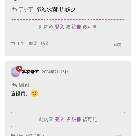
丁小丁
氣泡水請問加多少
此內容
登入
或
註冊
後可見
丁小丁
回覆了貼文
回覆
紫林齋主
2024年7月15日
Mini
這裡買。
此內容
登入
或
註冊
後可見
Mini
回覆了貼文