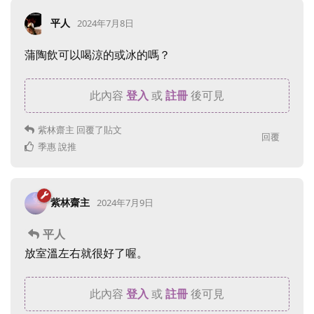
平人
2024年7月8日
蒲陶飲可以喝涼的或冰的嗎？
此內容
登入
或
註冊
後可見
紫林齋主
回覆了貼文
回覆
季惠
說推
紫林齋主
2024年7月9日
平人
放室溫左右就很好了喔。
此內容
登入
或
註冊
後可見