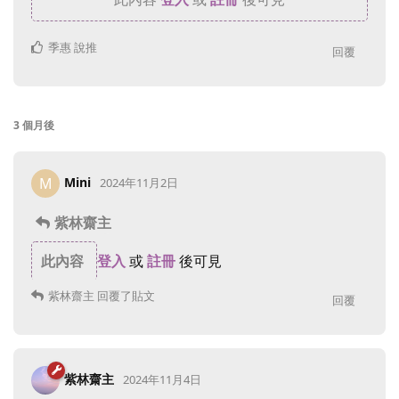
季惠
說推
回覆
3 個月
後
Mini
M
2024年11月2日
紫林齋主
此內容
登入
或
註冊
後可見
紫林齋主
回覆了貼文
回覆
紫林齋主
2024年11月4日