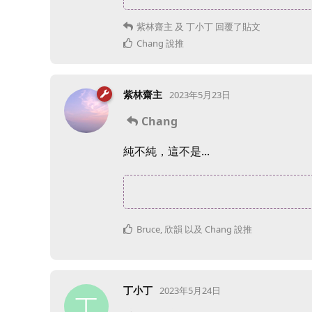
紫林齋主
及
丁小丁
回覆了貼文
Chang
說推
紫林齋主
2023年5月23日
Chang
純不純，這不是...
Bruce
,
欣韻
以及
Chang
說推
丁小丁
2023年5月24日
丁