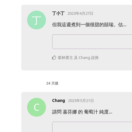
丁小丁
2023年4月27日
丁
但我這週煮到一個很甜的囍瑞。估...
紫林齋主
及
Chang
說推
24 天
後
Chang
2023年5月21日
C
請問 嘉芬娜 的 葡萄汁 純度...