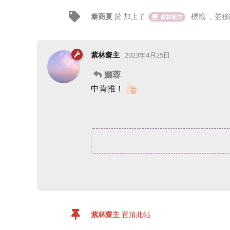
秦商夏
於
加上了
標籤
，並移
紫林新方
紫林齋主
2023年4月25日
孋蓉
中肯推！
紫林齋主
置頂此帖