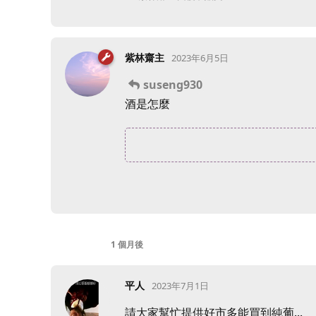
紫林齋主
2023年6月5日
suseng930
酒是怎麼
1 個月
後
平人
2023年7月1日
請大家幫忙提供好市多能買到純葡...