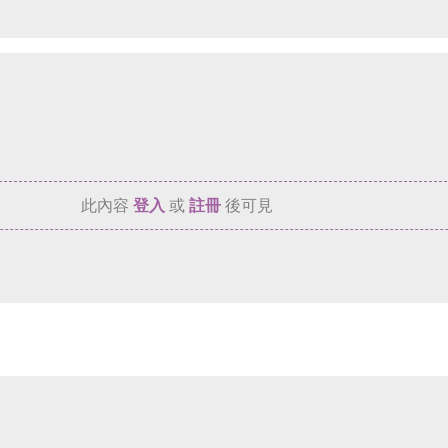
此內容
登入
或
註冊
後可見