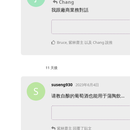
Chang
我跟廠商業務對話
Bruce
,
紫林齋主
以及
Chang
說推
11 天
後
suseng930
2023年6月4日
S
请教自酿的葡萄酒也能用于蒲陶飲...
紫林齋主
回覆了貼文