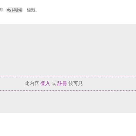
除
標籤
。
試驗場
此內容
登入
或
註冊
後可見