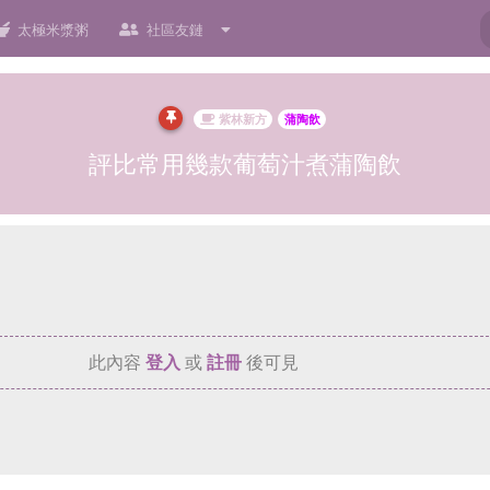
太極米漿粥
社區友鏈
紫林新方
蒲陶飲
評比常用幾款葡萄汁煮蒲陶飲
此內容
登入
或
註冊
後可見