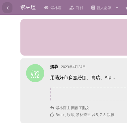
紫林壇
紫林齋
寄付
新人必讀
孋蓉
2023年4月24日
孋
用過好市多嘉紛娜、喜瑞、Alp...
紫林齋主
回覆了貼文
Bruce
,
欣韻
,
紫林齋主
以及
7
人
說推