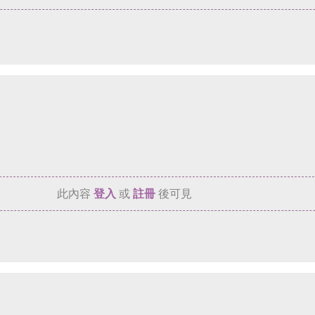
此內容
登入
或
註冊
後可見