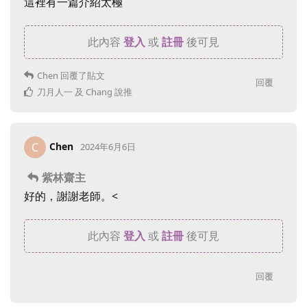
這裡有一篇介紹太極
此內容
登入
或
註冊
後可見
Chen
回覆了貼文
回覆
刀月人一
及
Chang
說推
Chen
C
2024年6月6日
紫林齋主
好的，謝謝老師。<
此內容
登入
或
註冊
後可見
回覆