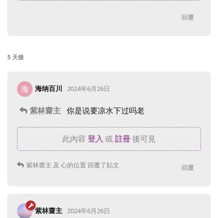
回覆
5 天
後
海纳百川
海
2024年6月26日
紫林齋主
你是说要凉水下过吗老
此內容
登入
或
註冊
後可見
紫林齋主
及
心的位置
回覆了貼文
回覆
紫林齋主
2024年6月26日