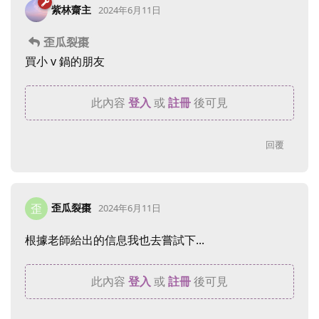
紫林齋主
2024年6月11日
歪瓜裂棗
買小 v 鍋的朋友
此內容
登入
或
註冊
後可見
回覆
歪瓜裂棗
歪
2024年6月11日
根據老師給出的信息我也去嘗試下...
此內容
登入
或
註冊
後可見