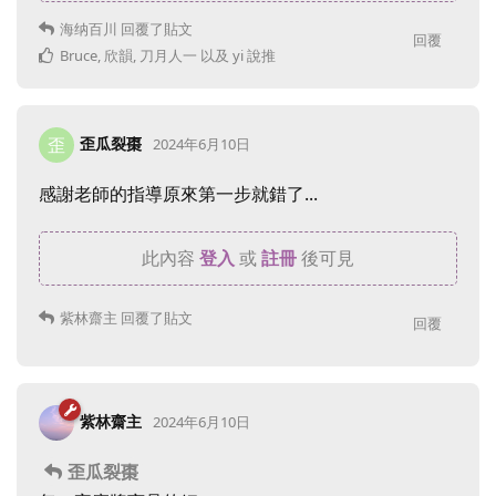
海纳百川
回覆了貼文
回覆
Bruce
,
欣韻
,
刀月人一
以及
yi
說推
歪瓜裂棗
歪
2024年6月10日
感謝老師的指導原來第一步就錯了...
此內容
登入
或
註冊
後可見
紫林齋主
回覆了貼文
回覆
紫林齋主
2024年6月10日
歪瓜裂棗