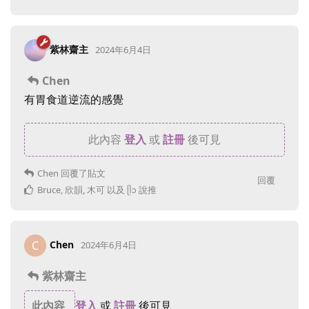
紫林齋主
2024年6月4日
Chen
有胃食道逆流的感覺
此內容
登入
或
註冊
後可見
Chen
回覆了貼文
回覆
Bruce
,
欣韻
,
木可
以及
ᥫᩣ
說推
Chen
C
2024年6月4日
紫林齋主
此內容
登入
或
註冊
後可見