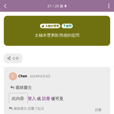
27
/
29
條
太極米漿粥
提問
太極米漿粥飲用感的提問
分享
Chen
C
2024年6月4日
紫林齋主
此內容
登入
或
註冊
後可見
紫林齋主
回覆了貼文
回覆