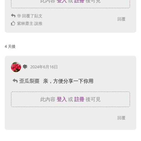
此內容
登入
或
註冊
後可見
华
回覆了貼文
回覆
紫林齋主
說推
4 天
後
华
2024年6月16日
歪瓜裂棗
亲，方便分享一下你用
此內容
登入
或
註冊
後可見
回覆