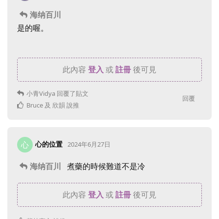
海纳百川
是的喔。
此內容
登入
或
註冊
後可見
小青Vidya
回覆了貼文
回覆
Bruce
及
欣韻
說推
心的位置
心
2024年6月27日
海纳百川
煮藥的時候難道不是冷
此內容
登入
或
註冊
後可見