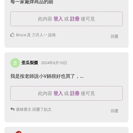
每一家廠牌商品的細
此內容
登入
或
註冊
後可見
Bruce
及
刀月人一
說推
回覆
歪瓜裂棗
歪
2024年6月10日
我是按老師說小V鍋很好也買了，...
此內容
登入
或
註冊
後可見
紫林齋主
回覆了貼文
回覆