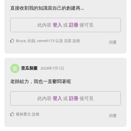
直接收割我的知識當自己的創建再...
此內容
登入
或
註冊
後可見
Bruce
,
欣韻
,
cemeh115
以及
流星
說推
回覆
歪瓜裂棗
歪
2024年7月1日
老師給力，我也一直鬱悶著呢
此內容
登入
或
註冊
後可見
紫林齋主
說推
回覆