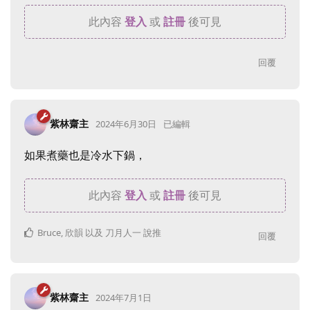
此內容
登入
或
註冊
後可見
回覆
紫林齋主
2024年6月30日
已編輯
如果煮藥也是冷水下鍋，
此內容
登入
或
註冊
後可見
Bruce
,
欣韻
以及
刀月人一
說推
回覆
紫林齋主
2024年7月1日