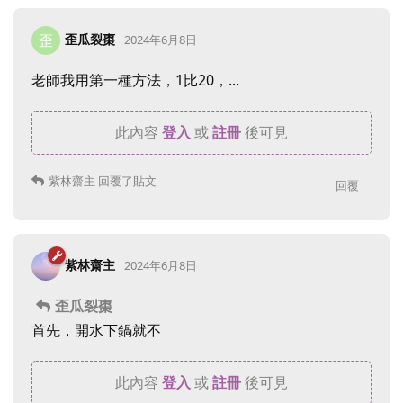
歪瓜裂棗
歪
2024年6月8日
老師我用第一種方法，1比20，...
此內容
登入
或
註冊
後可見
紫林齋主
回覆了貼文
回覆
紫林齋主
2024年6月8日
歪瓜裂棗
首先，開水下鍋就不
此內容
登入
或
註冊
後可見